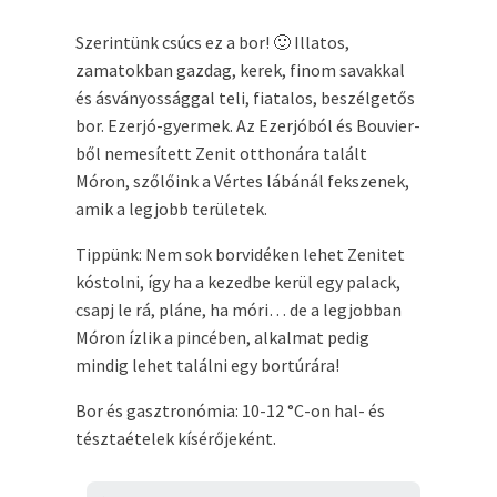
Szerintünk csúcs ez a bor! 🙂 Illatos,
zamatokban gazdag, kerek, finom savakkal
és ásványossággal teli, fiatalos, beszélgetős
bor. Ezerjó-gyermek. Az Ezerjóból és Bouvier-
ből nemesített Zenit otthonára talált
Móron, szőlőink a Vértes lábánál fekszenek,
amik a legjobb területek.
Tippünk: Nem sok borvidéken lehet Zenitet
kóstolni, így ha a kezedbe kerül egy palack,
csapj le rá, pláne, ha móri… de a legjobban
Móron ízlik a pincében, alkalmat pedig
mindig lehet találni egy bortúrára!
Bor és gasztronómia: 10-12 °C-on hal- és
tésztaételek kísérőjeként.