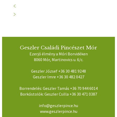
Geszler Családi Pincészet Mór
Ezerjó élmény a Móri Borvidéken
8060 Mór, Martinovics u. 6/c.
Geszler József +36 30 481 9248
Geszler Imre +36 30 482 0427
Borrendelés: Geszler Tamás +36 70 944 6014
Borkóstolók: Geszler Csilla +36 30 471 0387
info@geszlerpince.hu
www.geszlerpince.hu