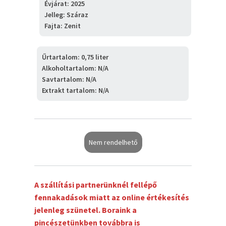
Évjárat:
2025
Jelleg:
Száraz
Fajta:
Zenit
Űrtartalom:
0,75
liter
Alkoholtartalom:
N/A
Savtartalom:
N/A
Extrakt tartalom:
N/A
Nem rendelhető
A szállítási partnerünknél fellépő
fennakadások miatt az online értékesítés
jelenleg szünetel. Boraink a
pincészetünkben továbbra is